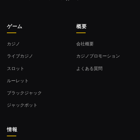
ゲーム
概要
カジノ
会社概要
ライブカジノ
カジノプロモーション
スロット
よくある質問
ルーレット
ブラックジャック
ジャックポット
情報