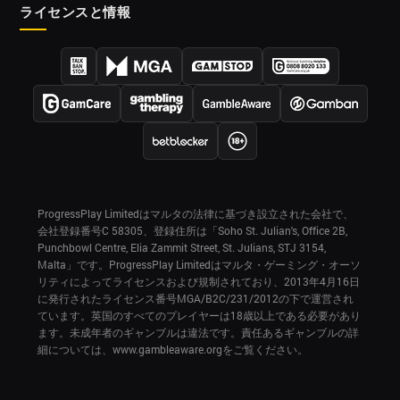
ライセンスと情報
ProgressPlay Limitedはマルタの法律に基づき設立された会社で、
会社登録番号C 58305、登録住所は「Soho St. Julian's, Office 2B,
Punchbowl Centre, Elia Zammit Street, St. Julians, STJ 3154,
Malta」です。ProgressPlay Limitedはマルタ・ゲーミング・オーソ
リティによってライセンスおよび規制されており、2013年4月16日
に発行されたライセンス番号MGA/B2C/231/2012の下で運営され
ています。英国のすべてのプレイヤーは18歳以上である必要があり
ます。未成年者のギャンブルは違法です。責任あるギャンブルの詳
細については、www.gambleaware.orgをご覧ください。